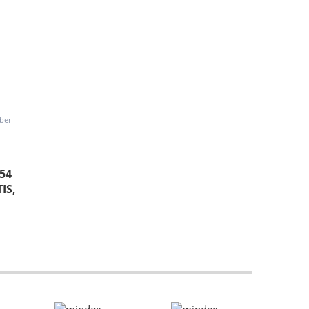
ber
54
IS,
N
CAH