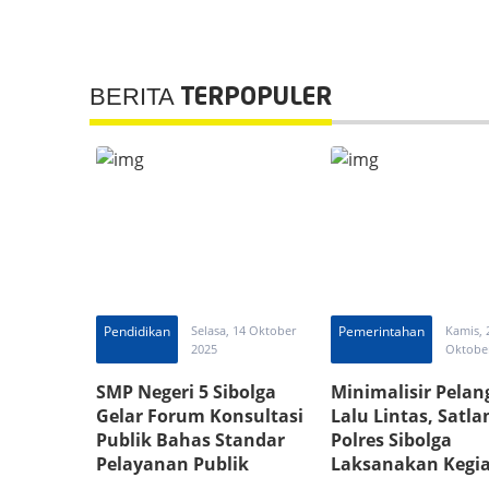
BERITA
TERPOPULER
Pendidikan
Selasa, 14 Oktober
Pemerintahan
Kamis, 
2025
Oktobe
SMP Negeri 5 Sibolga
Minimalisir Pela
Gelar Forum Konsultasi
Lalu Lintas, Satla
Publik Bahas Standar
Polres Sibolga
Pelayanan Publik
Laksanakan Kegi
“Polisi Oi Dusana