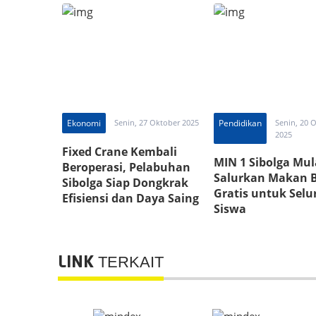
Strong Point Pagi
Ekonomi
Senin, 27 Oktober 2025
Pendidikan
Senin, 20 
2025
Fixed Crane Kembali
MIN 1 Sibolga Mul
Beroperasi, Pelabuhan
Salurkan Makan B
Sibolga Siap Dongkrak
Gratis untuk Selu
Efisiensi dan Daya Saing
Siswa
Logistik
TERKAIT
LINK