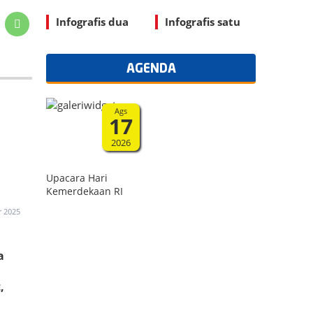
Infografis dua
Infografis satu
AGENDA
Ags
17
2026
Upacara Hari
Kemerdekaan RI
r 2025
a
,
ng