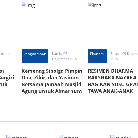
Tinggal di Atas Laut
Jauhi Tawuran
Oktober
keagaamaan
Kamis, 06
Ekonomi
Selasa, 09 Desem
November 2025
2025
ai
Kemenag Sibolga Pimpin
RESIMEN DHARMA
ergizi
Doa, Zikir, dan Yasinan
RAKSHAKA NAYAKA 
ruh
Bersama Jamaah Masjid
BAGIKAN SUSU GRAT
Agung untuk Almarhum
TAWA ANAK-ANAK
Arjuna Tamaraya
PENGUNGSI DI JALA
MURAI SIBOLGA PE
HARI INI