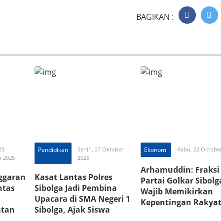
BAGIKAN :
23
Pendidikan
Senin, 27 Oktober
Ekonomi
Rabu, 22 Oktobe
r 2025
2025
Arhamuddin: Fraksi
nggaran
Kasat Lantas Polres
Partai Golkar Sibolg
ntas
Sibolga Jadi Pembina
Wajib Memikirkan
Upacara di SMA Negeri 1
Kepentingan Rakyat
atan
Sibolga, Ajak Siswa
Termasuk Warga ya
k” dan
Tertib Berlalu Lintas dan