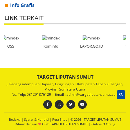
Info Grafis
LINK
TERKAIT
Kominfo
LAPOR.GO.ID
tls.com
TARGET LIPUTAN SUMUT
Jl.Padangsidempuan Hajoran, Lingkungan I. Kabupaten Tapanuli Tengah,
Provinsi: Sumatera Utara
No. Telp: 081291876129 | Email : admin@targetliputansumut.com
Redaksi
|
Syarat & Kondisi
|
Peta Situs
| © 2026 - TARGET LIPUTAN SUMUT
Dibuat dengan
Oleh
TARGER LIPUTAN SUMUT
|
Online:
3
Orang