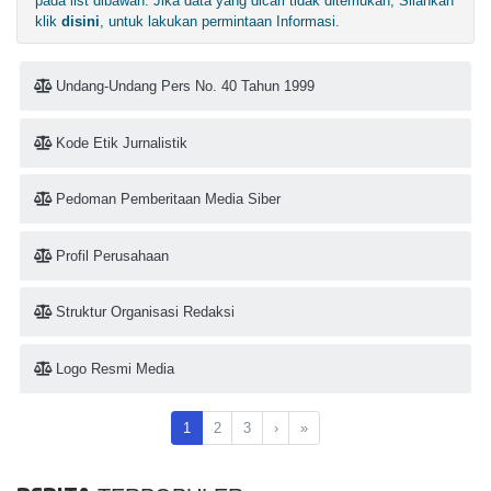
pada list dibawah. Jika data yang dicari tidak ditemukan, Silahkan
klik
disini
, untuk lakukan permintaan Informasi.
Undang-Undang Pers No. 40 Tahun 1999
Kode Etik Jurnalistik
Pedoman Pemberitaan Media Siber
Profil Perusahaan
Struktur Organisasi Redaksi
Logo Resmi Media
1
2
3
›
»