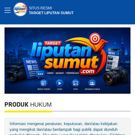
SITUS RESMI
TARGET LIPUTAN SUMUT
HUKUM
PRODUK
Informasi mengenai peraturan, keputusan, dan/atau kebijakan
yang mengikat dan/atau berdampak bagi publik dapat diunduh