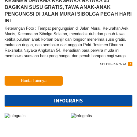
RESIMEN DHARMA RAKSHAKA NAYAKA 54
BAGIKAN SUSU GRATIS, TAWA ANAK-ANAK
PENGUNGSI DI JALAN MURAI SIBOLGA PECAH HARI
INI
Keterangan Foto : Tempat pengungsian di Jalan Murai, Kelurahan Aek
Manis, Kecamatan Sibolga Selatan, mendadak riuh dan penuh tawa
ketika puluhan anak korban banjir dan longsor menerima susu gratis,
makanan ringan, dan sembako dari anggota Polri Resimen Dharma
Rakshaka Nayaka Angkatan 54. Kehadiran para perwira muda ini
membawa suasana baru yang hangat dan penuh harapan bagi warga.
SELENGKAPNYA
Berita Lainnya
INFOGRAFIS