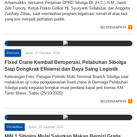
Arhamuddin, bersama Pimpinan DPRD Sibolga Dr. (H.C.) H.M. Jamil
Zeb Tumory, Ketua Fraksi Golkar Hj. Syuryanti Sidabutar, dan Anggota
Zunifaty Ziliwu, saat membahas program legalisasi rumah di atas laut
yang kini menjadi perhatian publik.
SELENGKAPNYA
Ekonomi
Senin, 27 Oktober 2025
Fixed Crane Kembali Beroperasi, Pelabuhan Sibolga
Siap Dongkrak Efisiensi dan Daya Saing Logistik
Keterangan Foto: Petugas Pelindo Multi Terminal Branch Sibolga saat
melakukan uji coba pengoperasian fixed crane di Dermaga Pelabuhan
Sibolga pada kegiatan bongkar muat perdana kapal peti kemas KM
Tanto Manis, Sabtu (25/10/2025).
SELENGKAPNYA
Pendidikan
Senin, 20 Oktober 2025
MIN 1 Sibolga Mulai Salurkan Makan Bergizi Gratis