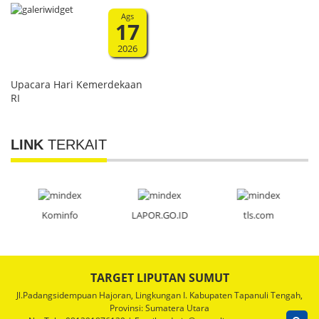
Ags
17
2026
Upacara Hari Kemerdekaan
RI
LINK
TERKAIT
Kominfo
LAPOR.GO.ID
tls.com
TARGET LIPUTAN SUMUT
Jl.Padangsidempuan Hajoran, Lingkungan I. Kabupaten Tapanuli Tengah,
Provinsi: Sumatera Utara