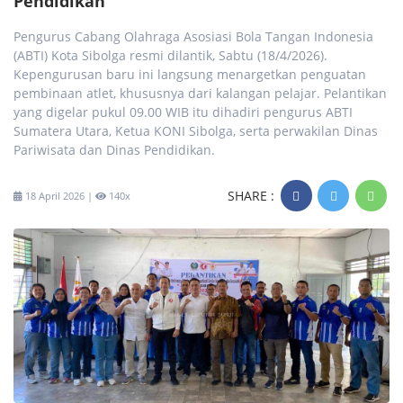
Pendidikan
Pengurus Cabang Olahraga Asosiasi Bola Tangan Indonesia
(ABTI) Kota Sibolga resmi dilantik, Sabtu (18/4/2026).
Kepengurusan baru ini langsung menargetkan penguatan
pembinaan atlet, khususnya dari kalangan pelajar. Pelantikan
yang digelar pukul 09.00 WIB itu dihadiri pengurus ABTI
Sumatera Utara, Ketua KONI Sibolga, serta perwakilan Dinas
Pariwisata dan Dinas Pendidikan.
SHARE :
18 April 2026 |
140x